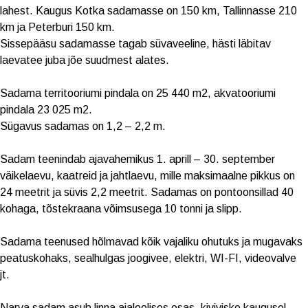
lahest. Kaugus Kotka sadamasse on 150 km, Tallinnasse 210
km ja Peterburi 150 km.
Sissepääsu sadamasse tagab süvaveeline, hästi läbitav
laevatee juba jõe suudmest alates.
Sadama territooriumi pindala on 25 440 m2, akvatooriumi
pindala 23 025 m2.
Sügavus sadamas on 1,2 – 2,2 m.
Sadam teenindab ajavahemikus 1. aprill – 30. september
väikelaevu, kaatreid ja jahtlaevu, mille maksimaalne pikkus on
24 meetrit ja süvis 2,2 meetrit. Sadamas on pontoonsillad 40
kohaga, tõstekraana võimsusega 10 tonni ja slipp.
Sadama teenused hõlmavad kõik vajaliku ohutuks ja mugavaks
peatuskohaks, sealhulgas joogivee, elektri, WI-FI, videovalve
jt.
Narva sadam asub linna ajaloolises osas, kiviviske kaugusel