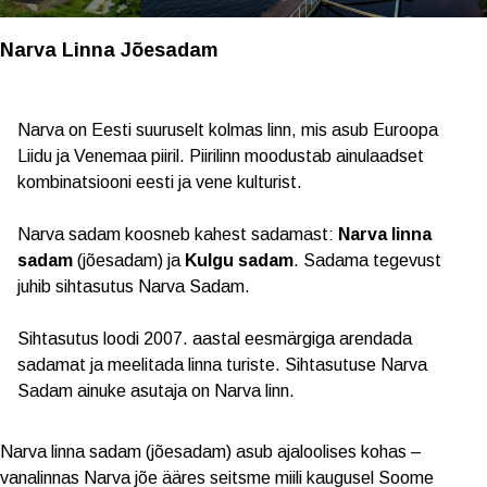
Narva Linna Jõesadam
Narva on Eesti suuruselt kolmas linn, mis asub Euroopa
Liidu ja Venemaa piiril. Piirilinn moodustab ainulaadset
kombinatsiooni eesti ja vene kulturist.
Narva sadam koosneb kahest sadamast:
Narva linna
sadam
(jõesadam) ja
Kulgu sadam
. Sadama tegevust
juhib sihtasutus Narva Sadam.
Sihtasutus loodi 2007. aastal eesmärgiga arendada
sadamat ja meelitada linna turiste. Sihtasutuse Narva
Sadam ainuke asutaja on Narva linn.
Narva linna sadam (jõesadam) asub ajaloolises kohas –
vanalinnas Narva jõe ääres seitsme miili kaugusel Soome